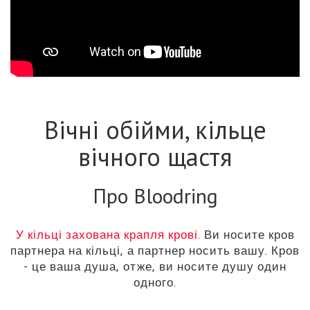
svenska
zulu
Вічні обійми, кільце
вічного щастя
Про Bloodring
У кільці захована крапля крові.
Ви носите кров
партнера на кільці, а партнер носить вашу. Кров
- це ваша душа, отже, ви носите душу один
одного.