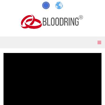
български
afrikaans
česky
shqip
dansk
عربى
nederlands
bosanski
english
中文
eesti keel
filipino
suomi
עִברִית
français
gaeilge
deutsch
latine
ελληνικά
македонско
magyar
melayu
italiano
日本語
latviešu
فارسی
lietuvių kalba
русский
polska
cрпски
português
ไทย
română
türk
slovenčina
український
slovenščina
tiếng việt
español
cymraeg