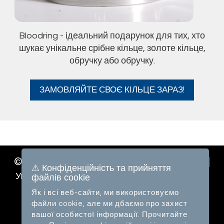
Bloodring - ідеальний подарунок для тих, хто
шукає унікальне срібне кільце, золоте кільце,
обручку або обручку.
ЗАМОВЛЯЙТЕ СВОЄ КІЛЬЦЕ ЗАРАЗ!
© 2026
|
|
Bloodring
Політика конфіденційності
⚠ Конфіденційність та прийняття
|
|
Умови користування
Плата за доставку
Веб-
файлів cookie
сайт від: GGWebsite.com
Як і всі веб-сайти, ми використовуємо
файли cookie, але ми дбаємо про захист
вашої особистої інформації. Прочитайте
ДОДОМУ
КІЛЬЦЕ
ПРО НАС